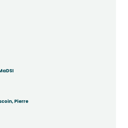
MaDSI
scoin
,
Pierre