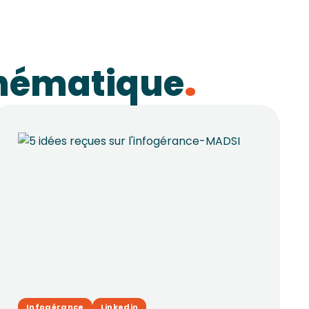
thématique
Infogérance
Linkedin