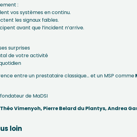
rement :
illent vos systèmes en continu.
ctent les signaux faibles.
cipent avant que l’incident n’arrive.
ses surprises
tal de votre activité
 quotidien
férence entre un prestataire classique… et un MSP comme
-fondateur de
MaDSI
,
Théo Vimenyoh
,
Pierre Belard du Plantys
,
Andrea Ga
lus loin