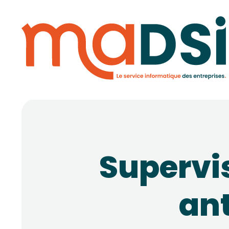
Supervi
ant