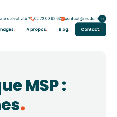
ne collectivité ?
02 72 00 92 63
contact@madsi.fr
gnages
A propos
Blog
Contact
ue MSP :
nes