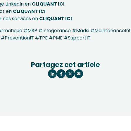
ge LinkedIn en
CLIQUANT
ICI
act en
CLIQUANT
ICI
ur nos services en
CLIQUANT
ICI
formatique #MSP #Infogerance #Madsi #MaintenanceIn
 #PreventionIT #TPE #PME #SupportIT
Partagez cet article