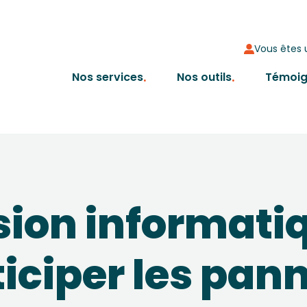
Vous êtes u
Nos services
Nos outils
Témoi
sion informatiq
iciper les pan